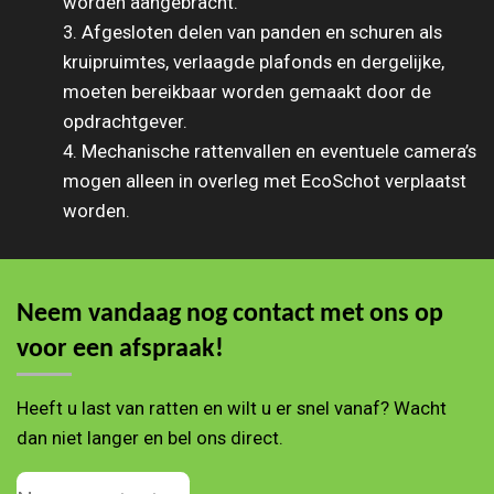
worden aangebracht.
3. Afgesloten delen van panden en schuren als
kruipruimtes, verlaagde plafonds en dergelijke,
moeten bereikbaar worden gemaakt door de
opdrachtgever.
4. Mechanische rattenvallen en eventuele camera’s
mogen alleen in overleg met EcoSchot verplaatst
worden.
Neem vandaag nog contact met ons op
voor een afspraak!
Heeft u last van ratten en wilt u er snel vanaf? Wacht
dan niet langer en bel ons direct.