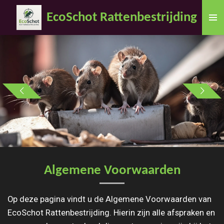
Ga
EcoSchot Rattenbestrijding
direct
naar
de
hoofdinhoud
Algemene Voorwaarden
Op deze pagina vindt u de Algemene Voorwaarden van
EcoSchot Rattenbestrijding. Hierin zijn alle afspraken en