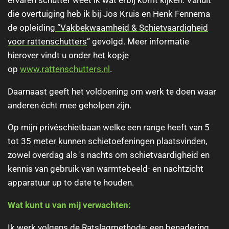
ervaren schutter weet ik wat erbij komt kijken. Vanuit
die overtuiging heb ik bij Jos Kruis en Henk Fennema
de opleiding
“Vakbekwaamheid & Schietvaardigheid
voor rattenschutters
“
ge
volgd. Meer informatie
hierover vindt u onder het kopje
op
www.rattenschutters.nl
.
Daarnaast geeft het voldoening om werk te doen waar
anderen écht mee geholpen zijn.
Op mijn privéschietbaan welke een range heeft van 5
tot 35 meter kunnen schietoefeningen plaatsvinden,
zowel overdag als 's nachts om schietvaardigheid en
kennis van gebruik van warmtebeeld- en nachtzicht
apparatuur up to date te houden.
Wat kunt u van mij verwachten:
Ik werk volgens de Ratslagmethode: een benadering