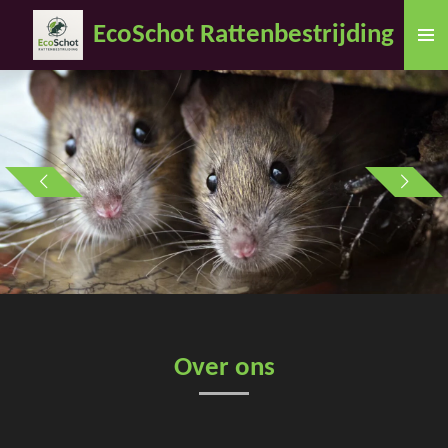
Ga
EcoSchot Rattenbestrijding
direct
naar
de
hoofdinhoud
Over ons